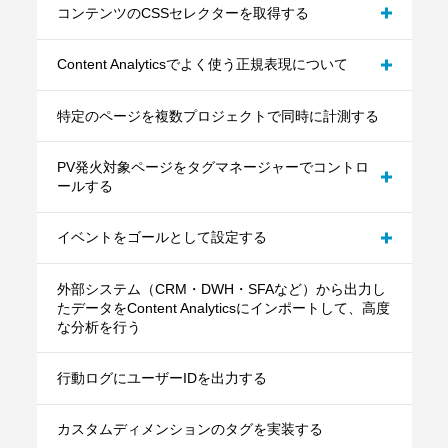
コンテンツのCSSセレクターを取得する
Content Analyticsでよく使う正規表現について
パターンＡ：JavaScriptを記述して任意のカスタ
ムイベントをゴールとして設定する
特定のページを複数プロジェクトで同時に計測する
パターンB：外部リンクのクリックイベントをゴ
ールとして設定する
PV発火対象ページをタグマネージャーでコントロ
ールする
イベントをゴールとして設定する
パターンC：テキスト系ボタンのクリックイベン
トをゴールとして設定する
外部システム（CRM・DWH・SFAなど）から出力し
記事の読了をゴールとして設定する
たデータをContent Analyticsにインポートして、高度
な分析を行う
行動ログにユーザーIDを出力する
カスタムディメンションのタグを実装する