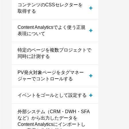
コンテンツのCSSセレクターを
取得する
Content Analyticsでよく使う正規
パターンＡ：JavaScriptを記述し
表現について
て任意のカスタムイベントをゴ
ールとして設定する
特定のページを複数プロジェクトで
パターンB：外部リンクのクリッ
同時に計測する
クイベントをゴールとして設定
する
PV発火対象ページをタグマネー
ジャーでコントロールする
イベントをゴールとして設定する
パターンC：テキスト系ボタン
のクリックイベントをゴールと
して設定する
外部システム（CRM・DWH・SFA
記事の読了をゴールとして設定
など）から出力したデータを
する
Content Analyticsにインポートし