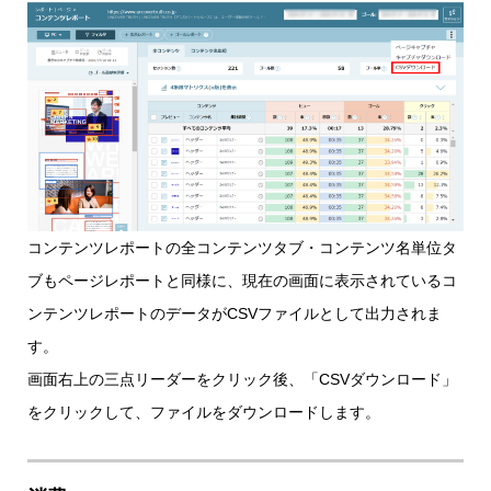
コンテンツレポートの全コンテンツタブ・コンテンツ名単位タ
ブもページレポートと同様に、現在の画面に表示されているコ
ンテンツレポートのデータがCSVファイルとして出力されま
す。
画面右上の三点リーダーをクリック後、「CSVダウンロード」
をクリックして、ファイルをダウンロードします。