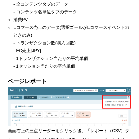
- 全コンテンツタブのデータ
- コンテンツ名単位タブのデータ
消費PV
Eコマース売上のデータ(選択ゴールがEコマースイベントの
ときのみ)
- トランザクション数(購入回数)
- EC売上[JPY]
- 1トランザクション当たりの平均単価
- 1セッション当たりの平均単価
ページレポート
画面右上の三点リーダーをクリック後、「レポート（CSV）ダ