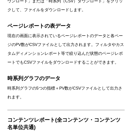
ウンロード」または「時系列（CSV）ダウンロード」をクリッ
クして、ファイルをダウンロードします。
ページレポートの表データ
現在の画面に表示されているページレポートのデータと各ペー
ジのPV数がCSVファイルとして出力されます。フィルタやカス
タムディメンションレポート等で絞り込んだ状態のページレポ
ートでもCSVファイルをダウンロードすることができます。
時系列グラフのデータ
時系列グラフの5つの指標＋PV数がCSVファイルとして出力さ
れます。
コンテンツレポート(全コンテンツ・コンテンツ
名単位共通)