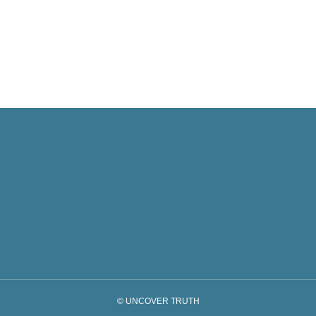
© UNCOVER TRUTH