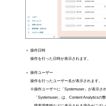
操作日時
操作を行った日時が表示されます。
操作ユーザー
操作を行ったユーザー名が表示されます。
※操作ユーザーに「Systemuser」が表示
「Systemuser」は、Content Analyt
障害調査時などに表示される場合がござい