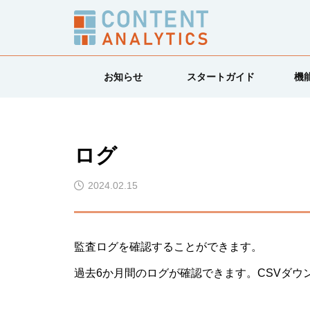
お知らせ
スタートガイド
機
ログ
2024.02.15
監査ログを確認することができます。
過去6か月間のログが確認できます。CSVダウ