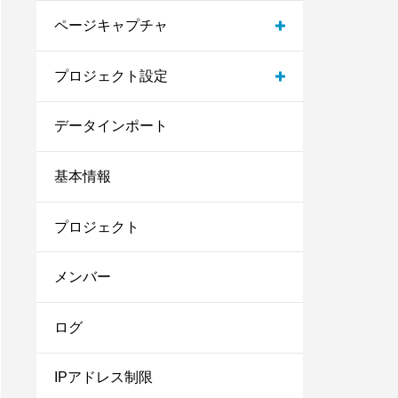
プロジェクト作成
ページキャプチャ
ページレポート
コンテンツレポート
プロジェクト設定
自動クローラー設定
ターゲットコンテンツ
キャプチャ履歴
コンテンツ名登録
データインポート
プロジェクト情報
フィルタ
ゴール
基本情報
カスタムディメンションレポー
IPアドレスフィルター
ト
クロスドメイン
プロジェクト
CSVダウンロード機能
カスタムディメンション
メンバー
クエリパラメータ
PC・Mobile振り分け
ログ
メンバー
IPアドレス制限