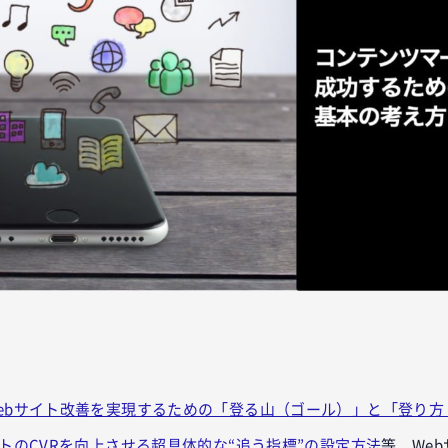
ok
er
tena
ebサイト改善を実現するための「登る山（ゴール）」と「登り方（
イトのCVRを向上させる超具体的な“追う指標”の設定方法
等、We