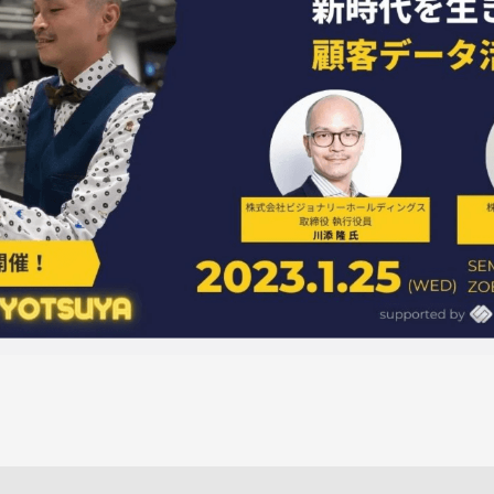
ok
er
tena