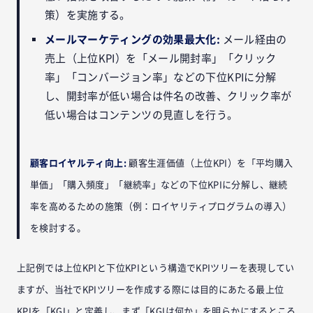
策）を実施する。
メールマーケティングの効果最大化:
メール経由の
売上（上位KPI）を「メール開封率」「クリック
率」「コンバージョン率」などの下位KPIに分解
し、開封率が低い場合は件名の改善、クリック率が
低い場合はコンテンツの見直しを行う。
顧客ロイヤルティ向上:
顧客生涯価値（上位KPI）を「平均購入
単価」「購入頻度」「継続率」などの下位KPIに分解し、継続
率を高めるための施策（例：ロイヤリティプログラムの導入）
を検討する。
上記例では上位KPIと下位KPIという構造でKPIツリーを表現してい
ますが、当社でKPIツリーを作成する際には目的にあたる最上位
KPIを「KGI」と定義し、まず「KGIは何か」を明らかにするところ