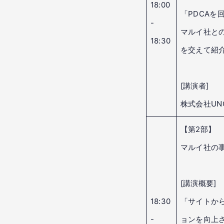
18:00
「PDCA
-
マルイ社と
18:30
を交えて紹
[講演者]
株式会社UNC
【第2部】
マルイ社の
[講演概要]
18:30
「サイトか
-
ョンを向上