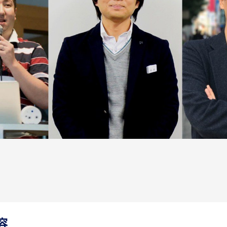
ok
er
tena
容