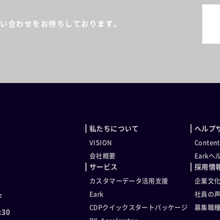
い合わせをお待ちしております。
私たちについて
ヘルプ
VISION
Conten
会社概要
Eark
サービス
採用情
カスタマーデータ活用支援
企業文
Eark
社員の
F
CDPクイックスタートパッケージ
募集職
30