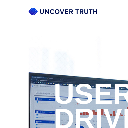
USE
DRIV