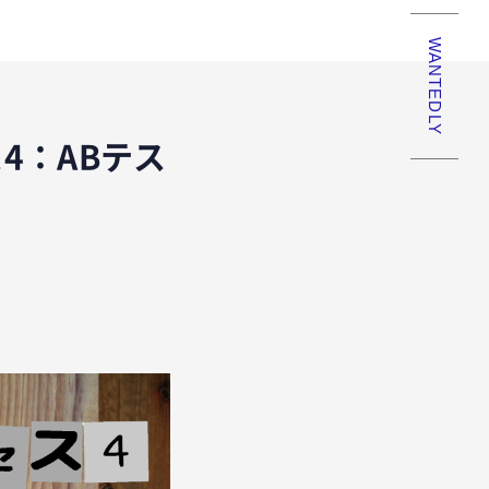
WANTEDLY
4：ABテス