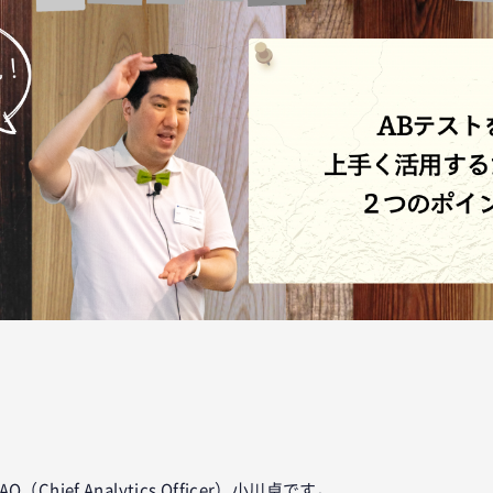
ok
er
tena
O（Chief Analytics Officer）小川卓です。