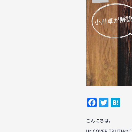
Facebo
Twitt
Ha
こんにちは。
UNCOVER TRUTHのCA