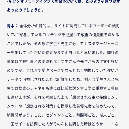
-キックオフミーティングでの全体分析では、どのような気づきが
あったのでしょうか。
青木：
全体分析の目的は、サイトに訪問しているユーザーの傾向
やCVに寄与しているコンテンツを把握して改善の優先度を決める
ことでしたが、その際に学生と先生に分けてカスタマージャーニ
ーを出していただいた結果がまず面白いなと思いました。弊社の
事業は学校行事との関連も深く学生さんや先生からの注文も多い
のですが、これまで受注ベースでなんとなく把握していた違いが
データで可視化されたことは新鮮でしたね。例えば学生さんと先
生では検索のチャネルも違えば比較検討をする際に重視する項目
も違いますが、それを考慮した上で「想定される主な接触コンテ
ンツ」や「想定される対策」を提示し改善優先度を決めたので、
納得感がありました。セグメントごと、時間帯ごと、端末ごと、
一回サイトを訪問した人がその次に訪問した時はどうか・・・な