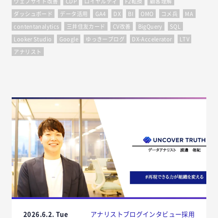
ウェブサイト改善
CDP
ロイヤルティ
F2転換
顧客理解
ダッシュボード
データ活用
GA4
DX
BI
OMO
コメ兵
MA
contentanalytics
三井住友カード
CV改善
BigQuery
SQL
Looker Studio
Google
ゆっきーブログ
DX-Accelerator
LTV
アナリスト
2026.6.2. Tue
アナリストブログ
インタビュー
採用