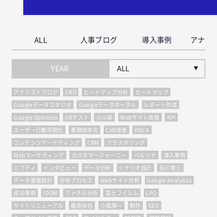
ALL
人事ブログ
導入事例
アナリ
YEAR
アナリストブログ
CRO
ヒートマップ分析
ヒートマップ
Googleデータスタジオ
Googleデータポータル
レポート作成
Google Optimize
ABテスト
小川卓
Webサイト改善
KPI
ユーザー行動可視化
業務効率化
CVR改善
PDCA
コンテンツマーケティング
CRM
クラスタリング
Webマーケティング
カスタマージャーニー
ペルソナ
導入事例
ニフティ
インタビュー
データ分析
シナリオ設計
石川敬三
データ基盤設計
分析プロセス
Webサイト分析
Google Analytics
成功事例
IDOM
ファネル分析
富士フイルム
LPO
サイトリニューアル
藤原尚也
小畑陽一
制作
SEO