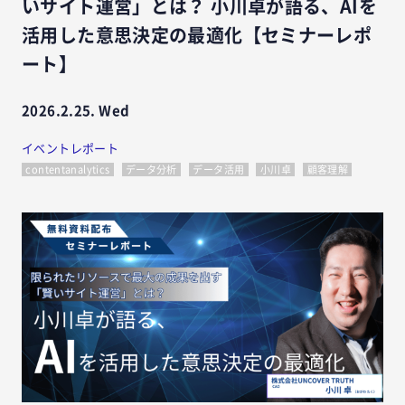
いサイト運営」とは？ 小川卓が語る、AIを
活用した意思決定の最適化【セミナーレポ
ート】
2026.2.25. Wed
イベントレポート
contentanalytics
データ分析
データ活用
小川卓
顧客理解