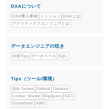
DXAについて
DXA導入事例
ミッション
DXAとは
アナリティクスエンジニアとは
データエンジニアの呟き
分析Tips
データベース
SQL
Tips（ツール/環境）
Qlik Sense
GitHub
Tableau
Looker Studio
BigQuery
GCS
Snowflake
AWS