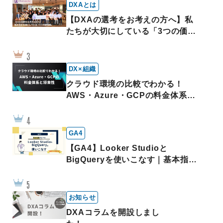
DXAとは
【DXAの選考をお考えの方へ】私
たちが大切にしている「3つの価値
観」
DX×組織
クラウド環境の比較でわかる！
AWS・Azure・GCPの料金体系と
将来性
GA4
【GA4】Looker Studioと
BigQueryを使いこなす｜基本指標
※無料テンプレートあり
お知らせ
DXAコラムを開設しまし