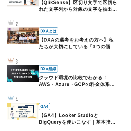
【QlikSense】区切り文字で区切ら
れた文字列から対象の文字を抽出す
る｜SubField
DXAとは
【DXAの選考をお考えの方へ】私
たちが大切にしている「3つの価値
観」
DX×組織
クラウド環境の比較でわかる！
AWS・Azure・GCPの料金体系と
将来性
GA4
【GA4】Looker Studioと
BigQueryを使いこなす｜基本指標
※無料テンプレートあり