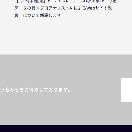
【7/16(木)登壇】ECフェスにて、CAO小川卓が「行動
データの質×プロアナリストAIによるWebサイト改
善」について解説します！
い合わせをお待ちしております。