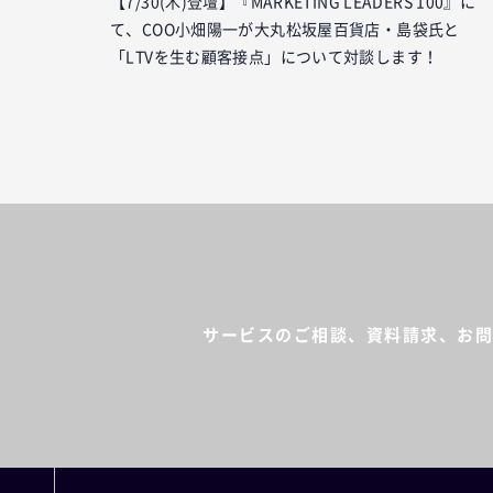
【7/30(木)登壇】『MARKETING LEADERS 100』に
て、COO小畑陽一が大丸松坂屋百貨店・島袋氏と
「LTVを生む顧客接点」について対談します！
サービスのご相談、資料請求、
お問