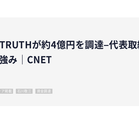
R TRUTHが約4億円を調達–代表
強み｜CNET
ィア掲載
石川敬三
資金調達