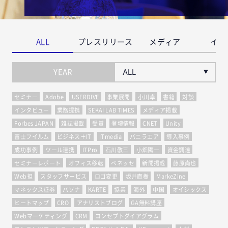
ALL
プレスリリース
メディア
イベ
YEAR
セミナー
Adobe
USERDIVE
事業展開
小川卓
書籍
対談
インタビュー
業務提携
SEKAI LAB TIMES
メディア掲載
Forbes JAPAN
雑誌掲載
受賞
登壇情報
CNET
Unity
富士フイルム
ビジネス＋IT
ITmedia
バニラエア
導入事例
成功事例
ツール連携
ITPro
石川敬三
小畑陽一
資金調達
セミナーレポート
オフィス移転
ベネッセ
新聞掲載
藤原尚也
Web担
スタッフサービス
ロゴ変更
坂井直樹
MarkeZine
マネックス証券
パソナ
KARTE
協業
海外
中国
オイシックス
ヒートマップ
CRO
アナリストブログ
GA無料講座
Webマーケティング
CRM
コンセプトダイアグラム