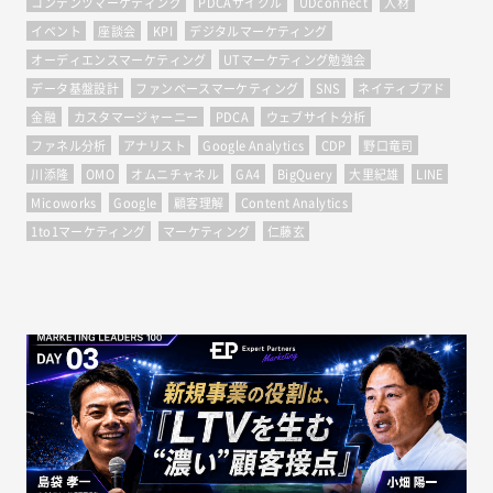
コンテンツマーケティング
PDCAサイクル
UDconnect
人材
イベント
座談会
KPI
デジタルマーケティング
オーディエンスマーケティング
UTマーケティング勉強会
データ基盤設計
ファンベースマーケティング
SNS
ネイティブアド
金融
カスタマージャーニー
PDCA
ウェブサイト分析
ファネル分析
アナリスト
Google Analytics
CDP
野口竜司
川添隆
OMO
オムニチャネル
GA4
BigQuery
大里紀雄
LINE
Micoworks
Google
顧客理解
Content Analytics
1to1マーケティング
マーケティング
仁藤玄