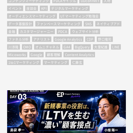
コンテンツマーケティング
PDCAサイクル
UDconnect
人材
イベント
座談会
KPI
デジタルマーケティング
オーディエンスマーケティング
UTマーケティング勉強会
データ基盤設計
ファンベースマーケティング
SNS
ネイティブアド
金融
カスタマージャーニー
PDCA
ウェブサイト分析
ファネル分析
アナリスト
Google Analytics
CDP
野口竜司
川添隆
OMO
オムニチャネル
GA4
BigQuery
大里紀雄
LINE
Micoworks
Google
顧客理解
Content Analytics
1to1マーケティング
マーケティング
仁藤玄