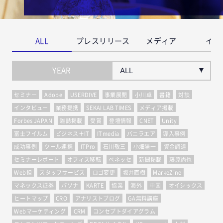
ALL
プレスリリース
メディア
イベ
YEAR
セミナー
Adobe
USERDIVE
事業展開
小川卓
書籍
対談
インタビュー
業務提携
SEKAI LAB TIMES
メディア掲載
Forbes JAPAN
雑誌掲載
受賞
登壇情報
CNET
Unity
富士フイルム
ビジネス＋IT
ITmedia
バニラエア
導入事例
成功事例
ツール連携
ITPro
石川敬三
小畑陽一
資金調達
セミナーレポート
オフィス移転
ベネッセ
新聞掲載
藤原尚也
Web担
スタッフサービス
ロゴ変更
坂井直樹
MarkeZine
マネックス証券
パソナ
KARTE
協業
海外
中国
オイシックス
ヒートマップ
CRO
アナリストブログ
GA無料講座
Webマーケティング
CRM
コンセプトダイアグラム