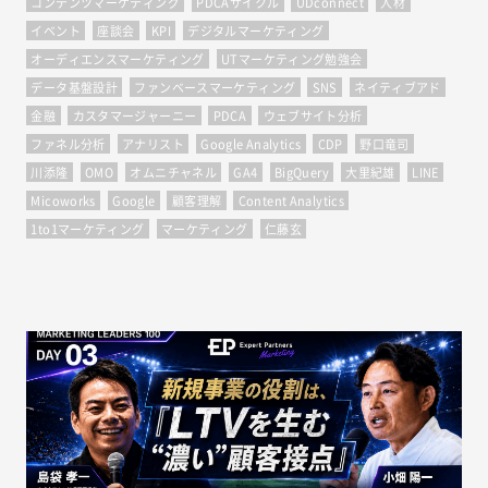
コンテンツマーケティング
PDCAサイクル
UDconnect
人材
イベント
座談会
KPI
デジタルマーケティング
オーディエンスマーケティング
UTマーケティング勉強会
データ基盤設計
ファンベースマーケティング
SNS
ネイティブアド
金融
カスタマージャーニー
PDCA
ウェブサイト分析
ファネル分析
アナリスト
Google Analytics
CDP
野口竜司
川添隆
OMO
オムニチャネル
GA4
BigQuery
大里紀雄
LINE
Micoworks
Google
顧客理解
Content Analytics
1to1マーケティング
マーケティング
仁藤玄