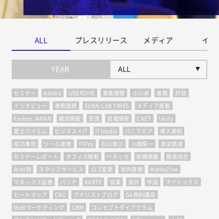
ALL
プレスリリース
メディア
イベ
YEAR
セミナー
Adobe
USERDIVE
事業展開
小川卓
書籍
対談
インタビュー
業務提携
SEKAI LAB TIMES
メディア掲載
Forbes JAPAN
雑誌掲載
受賞
登壇情報
CNET
Unity
富士フイルム
ビジネス＋IT
ITmedia
バニラエア
導入事例
成功事例
ツール連携
ITPro
石川敬三
小畑陽一
資金調達
セミナーレポート
オフィス移転
ベネッセ
新聞掲載
藤原尚也
Web担
スタッフサービス
ロゴ変更
坂井直樹
MarkeZine
マネックス証券
パソナ
KARTE
協業
海外
中国
オイシックス
ヒートマップ
CRO
アナリストブログ
GA無料講座
Webマーケティング
CRM
コンセプトダイアグラム