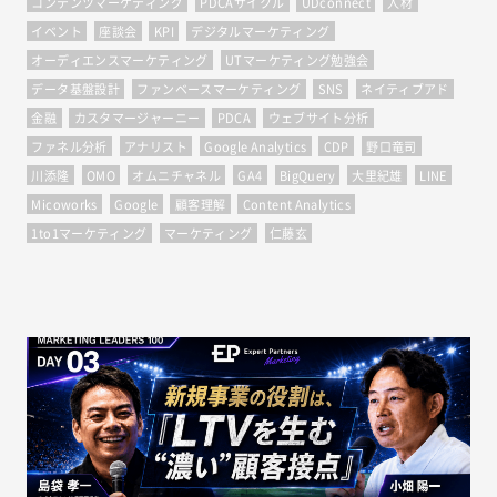
コンテンツマーケティング
PDCAサイクル
UDconnect
人材
イベント
座談会
KPI
デジタルマーケティング
オーディエンスマーケティング
UTマーケティング勉強会
データ基盤設計
ファンベースマーケティング
SNS
ネイティブアド
金融
カスタマージャーニー
PDCA
ウェブサイト分析
ファネル分析
アナリスト
Google Analytics
CDP
野口竜司
川添隆
OMO
オムニチャネル
GA4
BigQuery
大里紀雄
LINE
Micoworks
Google
顧客理解
Content Analytics
1to1マーケティング
マーケティング
仁藤玄