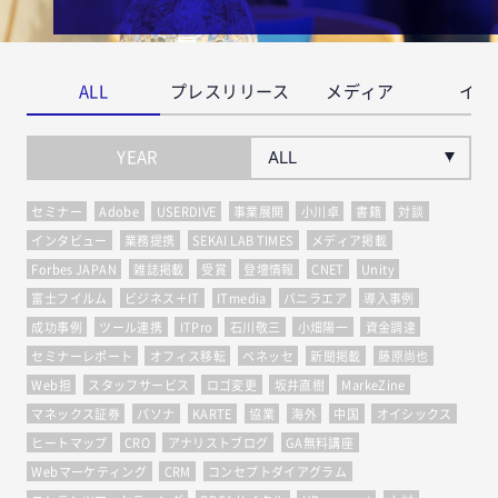
ALL
プレスリリース
メディア
イベ
YEAR
セミナー
Adobe
USERDIVE
事業展開
小川卓
書籍
対談
インタビュー
業務提携
SEKAI LAB TIMES
メディア掲載
Forbes JAPAN
雑誌掲載
受賞
登壇情報
CNET
Unity
富士フイルム
ビジネス＋IT
ITmedia
バニラエア
導入事例
成功事例
ツール連携
ITPro
石川敬三
小畑陽一
資金調達
セミナーレポート
オフィス移転
ベネッセ
新聞掲載
藤原尚也
Web担
スタッフサービス
ロゴ変更
坂井直樹
MarkeZine
マネックス証券
パソナ
KARTE
協業
海外
中国
オイシックス
ヒートマップ
CRO
アナリストブログ
GA無料講座
Webマーケティング
CRM
コンセプトダイアグラム