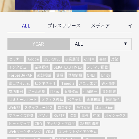
ALL
プレスリリース
メディア
イベ
YEAR
セミナー
Adobe
USERDIVE
事業展開
小川卓
書籍
対談
インタビュー
業務提携
SEKAI LAB TIMES
メディア掲載
Forbes JAPAN
雑誌掲載
受賞
登壇情報
CNET
Unity
富士フイルム
ビジネス＋IT
ITmedia
バニラエア
導入事例
成功事例
ツール連携
ITPro
石川敬三
小畑陽一
資金調達
セミナーレポート
オフィス移転
ベネッセ
新聞掲載
藤原尚也
Web担
スタッフサービス
ロゴ変更
坂井直樹
MarkeZine
マネックス証券
パソナ
KARTE
協業
海外
中国
オイシックス
ヒートマップ
CRO
アナリストブログ
GA無料講座
Webマーケティング
CRM
コンセプトダイアグラム