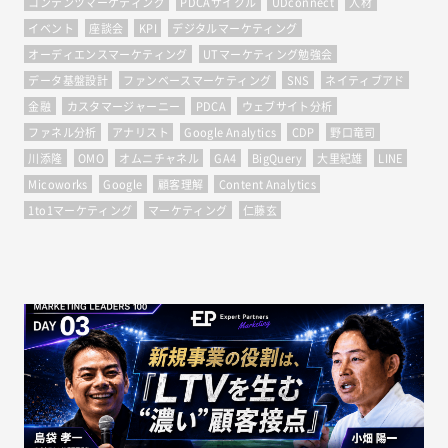
コンテンツマーケティング
PDCAサイクル
UDconnect
人材
イベント
座談会
KPI
デジタルマーケティング
オーディエンスマーケティング
UTマーケティング勉強会
データ基盤設計
ファンベースマーケティング
SNS
ネイティブアド
金融
カスタマージャーニー
PDCA
ウェブサイト分析
ファネル分析
アナリスト
Google Analytics
CDP
野口竜司
川添隆
OMO
オムニチャネル
GA4
BigQuery
大里紀雄
LINE
Micoworks
Google
顧客理解
Content Analytics
1to1マーケティング
マーケティング
仁藤玄