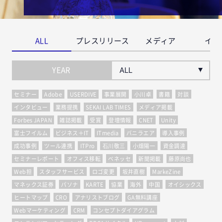
ALL
プレスリリース
メディア
イベ
YEAR
セミナー
Adobe
USERDIVE
事業展開
小川卓
書籍
対談
インタビュー
業務提携
SEKAI LAB TIMES
メディア掲載
Forbes JAPAN
雑誌掲載
受賞
登壇情報
CNET
Unity
富士フイルム
ビジネス＋IT
ITmedia
バニラエア
導入事例
成功事例
ツール連携
ITPro
石川敬三
小畑陽一
資金調達
セミナーレポート
オフィス移転
ベネッセ
新聞掲載
藤原尚也
Web担
スタッフサービス
ロゴ変更
坂井直樹
MarkeZine
マネックス証券
パソナ
KARTE
協業
海外
中国
オイシックス
ヒートマップ
CRO
アナリストブログ
GA無料講座
Webマーケティング
CRM
コンセプトダイアグラム