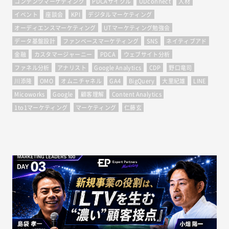
コンテンツマーケティング
PDCAサイクル
UDconnect
人材
イベント
座談会
KPI
デジタルマーケティング
オーディエンスマーケティング
UTマーケティング勉強会
データ基盤設計
ファンベースマーケティング
SNS
ネイティブアド
金融
カスタマージャーニー
PDCA
ウェブサイト分析
ファネル分析
アナリスト
Google Analytics
CDP
野口竜司
川添隆
OMO
オムニチャネル
GA4
BigQuery
大里紀雄
LINE
Micoworks
Google
顧客理解
Content Analytics
1to1マーケティング
マーケティング
仁藤玄