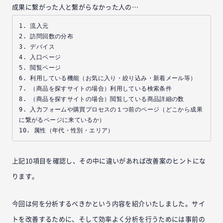
成果に繋がった人と繋がらなかった人の…
1. 流入元

2. 訪問回数の分布

3. デバイス

4. 入口ページ

5. 閲覧ページ

6. 利用している機能（お気に入り・絞り込み・新着メール等）

7. （商品を探すサイトの場合）利用している検索条件

8. （商品を探すサイトの場合）閲覧している商品詳細の数

9. 入力フォームや購買プロセスの１つ前のページ（どこから成果
に繋がるページに来ているか）

上記10項目を確認し、その中に違いがあれば改善案のヒントにな
ります。
今回は何を分析するべきかという内容を紹介いたしました。サイ
トを改善するために、そして効率よく分析を行うためには事前の